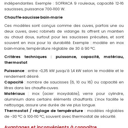
indépendantes. Exemple : SOFRACA 9 rouleaux, capacité 12‑16
saucisses, puissance 700‑1100 W.
Chauffe‑saucisse bain‑marie
Ces modèles sont conçus comme des cuves, parfois une ou
deux cuves, avec robinets de vidange. Ils offrent un maintien
au chaud doux, surtout pour les saucisses précuites, et sont
souvent en inox pour la durabilité. Exemple : modèle en inox
bain‑marie, température réglable de 30 à 90 °C.
Critères techniques : puissance, capacité, matériau,
thermostat
Puissance
: entre ~0,35 kW jusqu’à 1,4 kW selon le modèle et le
rendement désiré.
Capacité
: nombre de saucisses (6, 10 ou 16) ou capacité en
litres dans les chauffe‑cuves.
Matériaux
: inox (acier inoxydable), verre pour cylindre,
aluminium dans certains éléments chauffants. L’inox facilite le
nettoyage, assure une durée de vie plus longue.
Thermostat / réglage de température
: modèles réglables
de ~30 °C à 100‑110 °C, souvent avec thermostat de sécurité.
Avantages et inconvénients à connaître