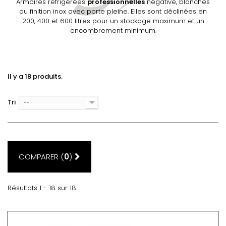
Armoires réfrigérées
professionnelles
négative, blanches
ou finition inox avec porte pleine. Elles sont déclinées en
200, 400 et 600 litres pour un stockage maximum et un
encombrement minimum.
Il y a 18 produits.
Tri
--
COMPARER (
0
)
Résultats 1 - 18 sur 18.