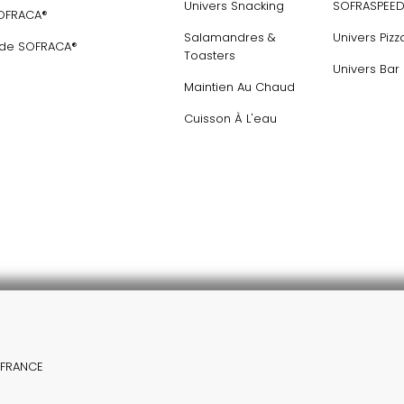
Univers Snacking
SOFRASPEE
SOFRACA®
Salamandres &
Univers Pizz
 de SOFRACA®
Toasters
Univers Bar
Maintien Au Chaud
Cuisson À L'eau
S FRANCE