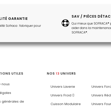
SAV / PIÈCES DÉTA
LITÉ GARANTIE
Qui mieux que SOFRACA® 
lité Sofraca : fabriquer pour
aider dans la maintenance
SOFRACA®.
IONS UTILES
NOS
13
UNIVERS
z-nous
Univers Laverie
Univers For
légales
Univers Froid
Univers Ré
s générales de
Cuisson Modulaire
Univers Fou