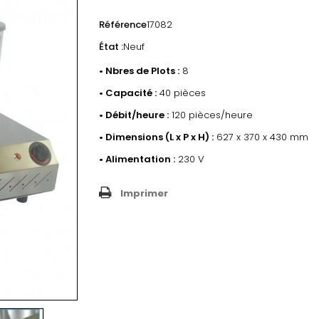
Référence
17082
État :
Neuf
• Nbres de Plots :
8
• Capacité :
40 pièces
• Débit/heure :
120 pièces/heure
• Dimensions (L x P x H) :
627 x 370 x 430 mm
• Alimentation :
230 V
Imprimer