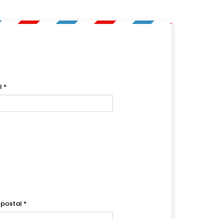
l
*
 postal
*