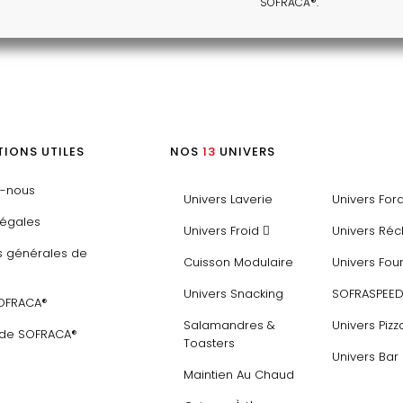
SOFRACA®.
IONS UTILES
NOS
13
UNIVERS
z-nous
Univers Laverie
Univers For
légales
Univers Froid
Univers Ré
s générales de
Cuisson Modulaire
Univers Fou
Univers Snacking
SOFRASPEE
SOFRACA®
Salamandres &
Univers Pizz
 de SOFRACA®
Toasters
Univers Bar
Maintien Au Chaud