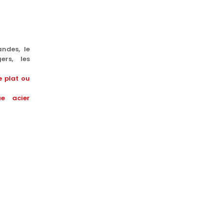
andes, le
ers, les
e plat ou
ue acier