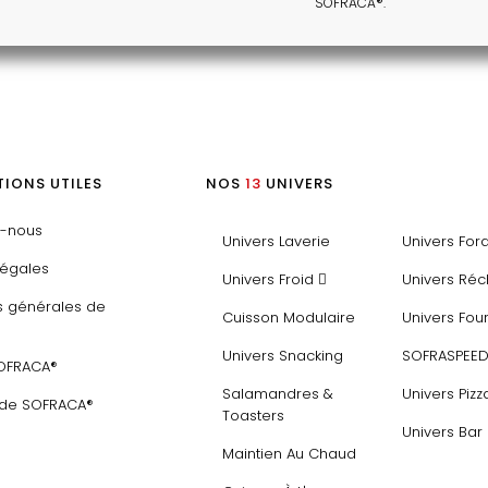
SOFRACA®.
IONS UTILES
NOS
13
UNIVERS
z-nous
Univers Laverie
Univers For
légales
Univers Froid
Univers Ré
s générales de
Cuisson Modulaire
Univers Fou
Univers Snacking
SOFRASPEE
SOFRACA®
Salamandres &
Univers Pizz
 de SOFRACA®
Toasters
Univers Bar
Maintien Au Chaud