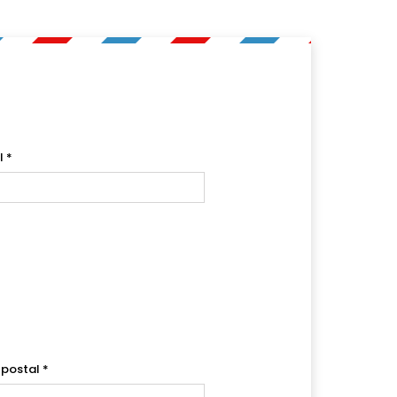
l
*
 postal
*