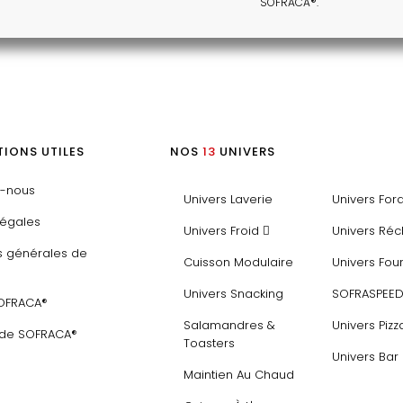
SOFRACA®.
IONS UTILES
NOS
13
UNIVERS
z-nous
Univers Laverie
Univers For
légales
Univers Froid
Univers Ré
s générales de
Cuisson Modulaire
Univers Fou
Univers Snacking
SOFRASPEE
SOFRACA®
Salamandres &
Univers Pizz
 de SOFRACA®
Toasters
Univers Bar
Maintien Au Chaud