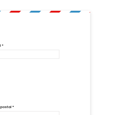
l
*
 postal
*