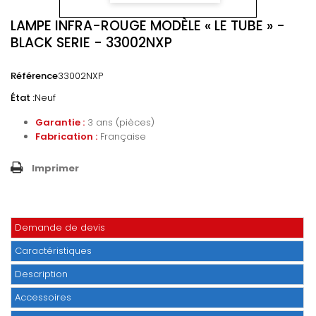
LAMPE INFRA-ROUGE MODÈLE « LE TUBE » -
BLACK SERIE - 33002NXP
Référence
33002NXP
État :
Neuf
Garantie :
3 ans (pièces)
Fabrication :
Française
Imprimer
Demande de devis
Caractéristiques
Description
Accessoires