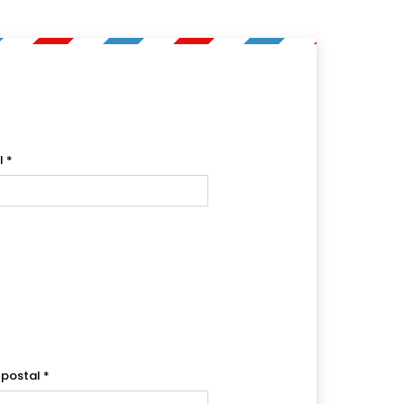
l
*
 postal
*