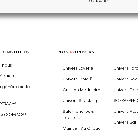
SOFRACA®.
IONS UTILES
NOS
13
UNIVERS
z-nous
Univers Laverie
Univers For
légales
Univers Froid
Univers Ré
s générales de
Cuisson Modulaire
Univers Fou
Univers Snacking
SOFRASPEE
SOFRACA®
Salamandres &
Univers Pizz
 de SOFRACA®
Toasters
Univers Bar
Maintien Au Chaud