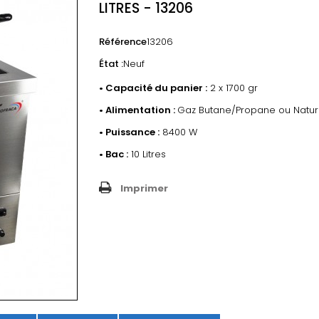
LITRES - 13206
Référence
13206
État :
Neuf
• Capacité du panier :
2 x 1700 gr
• Alimentation :
Gaz Butane/Propane ou Natur
•
Puissance :
8400 W
• Bac
:
10 Litres
Imprimer