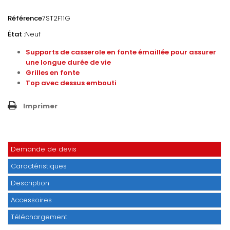
Référence
7ST2F11G
État :
Neuf
Supports de casserole en fonte émaillée pour assurer
une longue durée de vie
Grilles en fonte
Top avec dessus embouti
Imprimer
Demande de devis
Caractéristiques
Description
Accessoires
Téléchargement