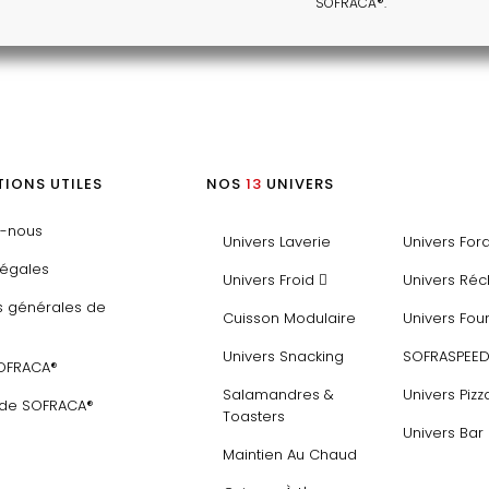
SOFRACA®.
IONS UTILES
NOS
13
UNIVERS
z-nous
Univers Laverie
Univers For
légales
Univers Froid
Univers Ré
s générales de
Cuisson Modulaire
Univers Fou
Univers Snacking
SOFRASPEE
SOFRACA®
Salamandres &
Univers Pizz
 de SOFRACA®
Toasters
Univers Bar
Maintien Au Chaud