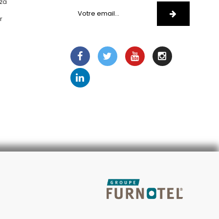
zza
r