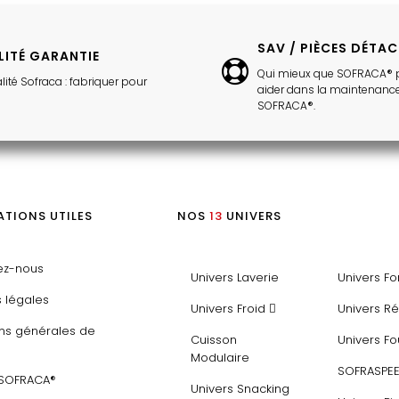
SAV / PIÈCES DÉTA
LITÉ GARANTIE
Qui mieux que SOFRACA® 
lité Sofraca : fabriquer pour
aider dans la maintenance
SOFRACA®.
TIONS UTILES
NOS
13
UNIVERS
ez-nous
Univers Laverie
Univers Fo
 légales
Univers Froid
Univers R
ons générales de
Cuisson
Univers Fo
Modulaire
SOFRASPE
r SOFRACA®
Univers Snacking